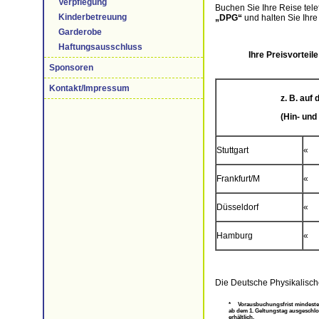
Verpflegung
Buchen Sie Ihre Reise tel
Kinderbetreuung
„DPG“
und halten Sie Ihre 
Garderobe
Haftungsausschluss
Ihre Preisvorteil
Sponsoren
Kontakt/Impressum
z. B. auf
(Hin- und
Stuttgart
«
Frankfurt/M
«
Düsseldorf
«
Hamburg
«
Die Deutsche Physikalisch
* Vorausbuchungsfrist mindestens
ab dem 1. Geltungstag ausgeschlo
erhältlich.