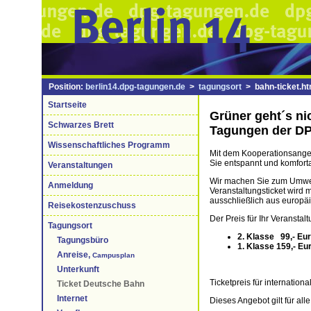
Position:
berlin14.dpg-tagungen.de
>
tagungsort
> bahn-ticket.ht
Startseite
Grüner geht´s ni
Schwarzes Brett
Tagungen der D
Wissenschaftliches Programm
Mit dem Kooperationsangeb
Sie entspannt und komfor
Veranstaltungen
Wir machen Sie zum Umwelt
Anmeldung
Veranstaltungsticket wird 
ausschließlich aus europ
Reisekostenzuschuss
Der Preis für Ihr Veranstal
Tagungsort
2. Klasse 99,- Eu
Tagungsbüro
1. Klasse 159,- Eu
Anreise,
Campusplan
Unterkunft
Ticketpreis für internatio
Ticket Deutsche Bahn
Internet
Dieses Angebot gilt für al