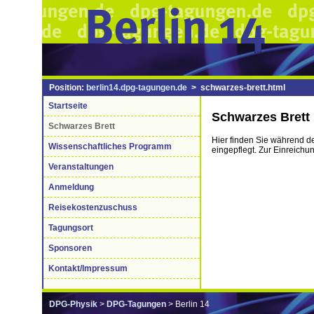
Position:
berlin14.dpg-tagungen.de
> schwarzes-brett.html
Startseite
Schwarzes Brett
Schwarzes Brett
Hier finden Sie während d
Wissenschaftliches Programm
eingepflegt. Zur Einreichu
Veranstaltungen
Anmeldung
Reisekostenzuschuss
Tagungsort
Sponsoren
Kontakt/Impressum
DPG-Physik
>
DPG-Tagungen
> Berlin 14